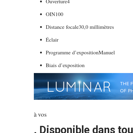
Ouverture
4
OIN
100
Distance focale
30,0 millimètres
Éclair
Programme d’exposition
Manuel
Biais d’exposition
à vos
. Disponible dans to