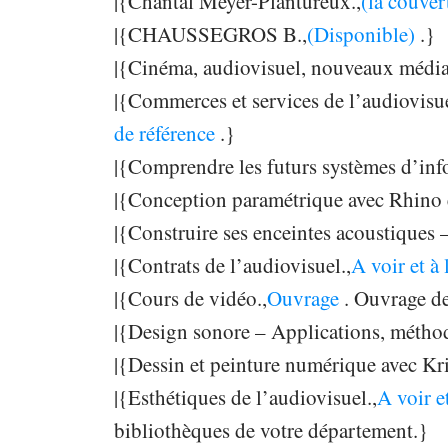
|{Chantal Meyer-Plantureux.,
(la couver
|{CHAUSSEGROS B.,
(Disponible)
.}
|{Cinéma, audiovisuel, nouveaux média
|{Commerces et services de l’audiovisue
de référence
.}
|{Comprendre les futurs systèmes d’inf
|{Conception paramétrique avec Rhino 
|{Construire ses enceintes acoustiques –
|{Contrats de l’audiovisuel.,
A voir et à 
|{Cours de vidéo.,
Ouvrage
. Ouvrage de
|{Design sonore – Applications, méthodo
|{Dessin et peinture numérique avec Kri
|{Esthétiques de l’audiovisuel.,
A voir et
bibliothèques de votre département.}