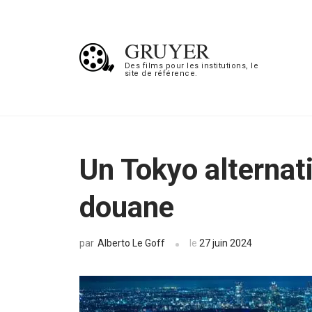
Aller
au
GRUYER
contenu
Des films pour les institutions, le
site de référence.
(Pressez
Entrée)
Un Tokyo alternati
douane
Alberto Le Goff
le
27 juin 2024
par