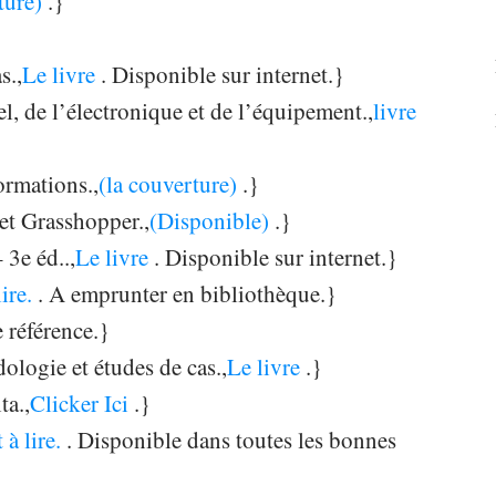
ture)
.}
s.,
Le livre
. Disponible sur internet.}
l, de l’électronique et de l’équipement.,
livre
ormations.,
(la couverture)
.}
et Grasshopper.,
(Disponible)
.}
 3e éd..,
Le livre
. Disponible sur internet.}
lire.
. A emprunter en bibliothèque.}
 référence.}
logie et études de cas.,
Le livre
.}
ta.,
Clicker Ici
.}
 à lire.
. Disponible dans toutes les bonnes