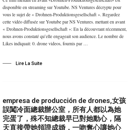
disponible en streaming sur Youtube. NS Ventures décrypte pour
vous le sujet de « Drohnen-Produktionsgesellschaft ». Regardez
cette vidéo diffusée sur Youtube par NS Ventures. mettant en avant
« Drohnen-Produktionsgesellschaft »: En la découvrant récemment,
nous avons constaté qu’elle engageait son audience. Le nombre de
Likes indiquait: 0. drone videos, fournis par …
Lire La Suite
empresa de producción de drones,女孩
誤闖冷面總裁辦公室，所有人都以為她
完蛋了，殊不知總裁早已對她動心，隔
天直接帶她領證成婚，一吻奪心讓她心