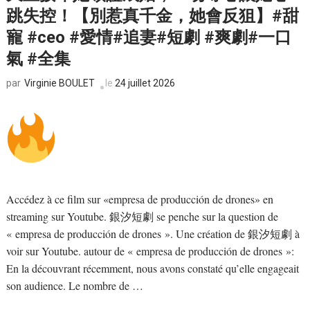
跳失控！【別惹真千金，她會反狙】#甜
寵 #ceo #愛情#追妻#短劇 #爽劇#一口
氣 #全集
Virginie BOULET
le
24 juillet 2026
par
Accédez à ce film sur «empresa de producción de drones» en
streaming sur Youtube. 銀汐短劇 se penche sur la question de
« empresa de producción de drones ». Une création de 銀汐短劇 à
voir sur Youtube. autour de « empresa de producción de drones »:
En la découvrant récemment, nous avons constaté qu’elle engageait
son audience. Le nombre de …