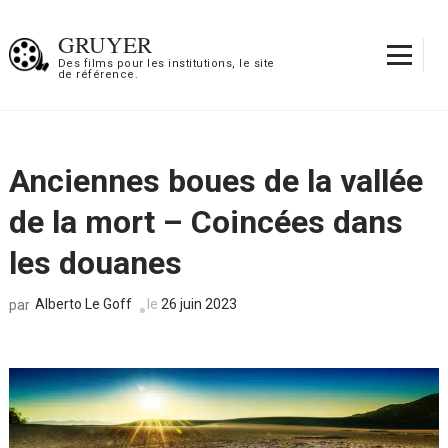
Aller
au
GRUYER
contenu
Des films pour les institutions, le site
de référence.
(Pressez
Entrée)
Anciennes boues de la vallée
de la mort – Coincées dans
les douanes
Alberto Le Goff
le
26 juin 2023
par