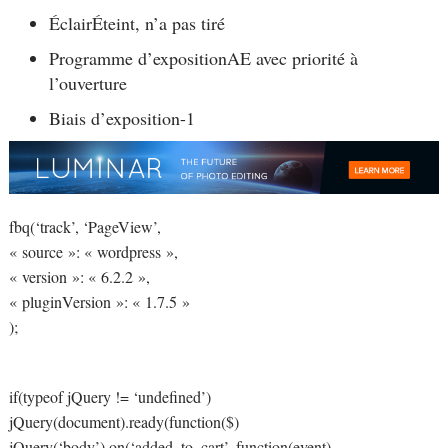
Éclair
Éteint, n’a pas tiré
Programme d’exposition
AE avec priorité à
l’ouverture
Biais d’exposition
-1
fbq(‘track’, ‘PageView’,
« source »: « wordpress »,
« version »: « 6.2.2 »,
« pluginVersion »: « 1.7.5 »
);
if(typeof jQuery != ‘undefined’)
jQuery(document).ready(function($)
jQuery(‘body’).on(‘added_to_cart’, function(event)