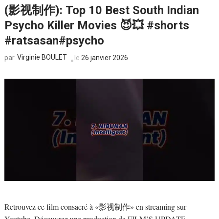
(影视制作): Top 10 Best South Indian
Psycho Killer Movies 😈💥 #shorts
#ratsasan#psycho
Virginie BOULET
le
26 janvier 2026
par
Retrouvez ce film consacré à «影视制作» en streaming sur
Youtube. Découvrez une production de FILM’S UPDATE