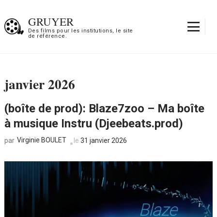
Aller
au
GRUYER
contenu
Des films pour les institutions, le site
de référence.
(Pressez
Entrée)
janvier 2026
(boîte de prod): Blaze7zoo – Ma boîte
à musique Instru (Djeebeats.prod)
Virginie BOULET
le
31 janvier 2026
par