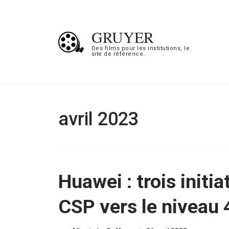
Aller
au
GRUYER
contenu
Des films pour les institutions, le
site de référence.
(Pressez
Entrée)
avril 2023
Huawei : trois initi
CSP vers le niveau 