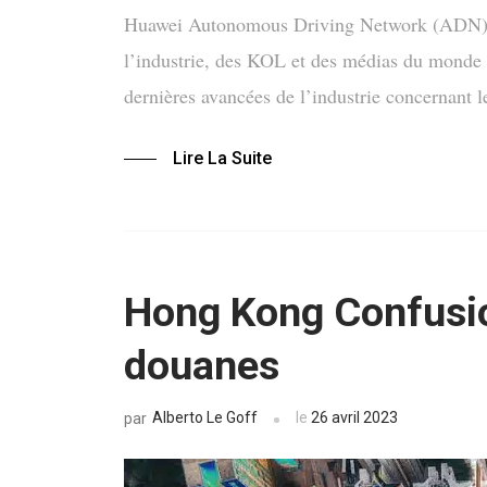
Huawei Autonomous Driving Network (ADN) s’
l’industrie, des KOL et des médias du monde en
dernières avancées de l’industrie concernant 
Lire La Suite
Hong Kong Confusio
douanes
Alberto Le Goff
le
26 avril 2023
par