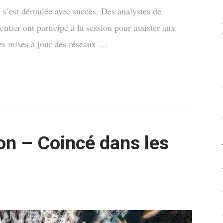
est déroulée avec succès. Des analystes de
tier ont participé à la session pour assister aux
les mises à jour des réseaux …
n – Coincé dans les