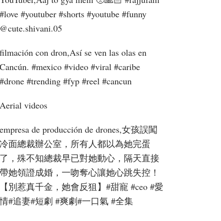
#love #youtuber #shorts #youtube #funny ​
⁠@cute.shivani.05
filmación con dron,Así se ven las olas en
Cancún. #mexico #video #viral #caribe
#drone #trending #fyp #reel #cancun
Aerial videos
empresa de producción de drones,女孩誤闖
冷面總裁辦公室，所有人都以為她完蛋
了，殊不知總裁早已對她動心，隔天直接
帶她領證成婚，一吻奪心讓她心跳失控！
【別惹真千金，她會反狙】#甜寵 #ceo #愛
情#追妻#短劇 #爽劇#一口氣 #全集