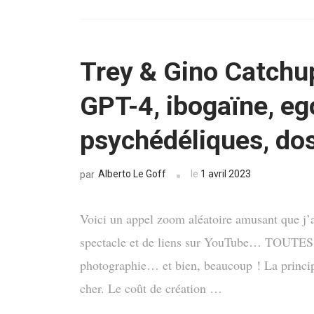
Trey & Gino Catchup
GPT-4, ibogaïne, eg
psychédéliques, dos
Alberto Le Goff
le
1 avril 2023
par
Voici un appel zoom aléatoire amusant que j’
spectacle et de liens sur YouTube… TOUTES sor
photographie… et bien, beaucoup ! La principa
cher. Le coût de création …