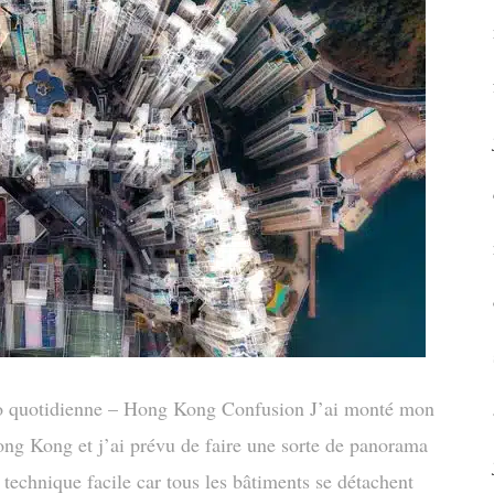
to quotidienne – Hong Kong Confusion J’ai monté mon
ong Kong et j’ai prévu de faire une sorte de panorama
 technique facile car tous les bâtiments se détachent