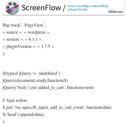
fbq(‘track’, ‘PageView’,
« source »: « wordpress »,
« version »: « 6.1.1 »,
« pluginVersion »: « 1.7.5 »
);
if(typeof jQuery != ‘undefined’)
jQuery(document).ready(function($)
jQuery(‘body’).on(‘added_to_cart’, function(event)
// Ajax action.
$.get(‘?wc-ajax=fb_inject_add_to_cart_event’, function(data)
$(‘head’).append(data);
);