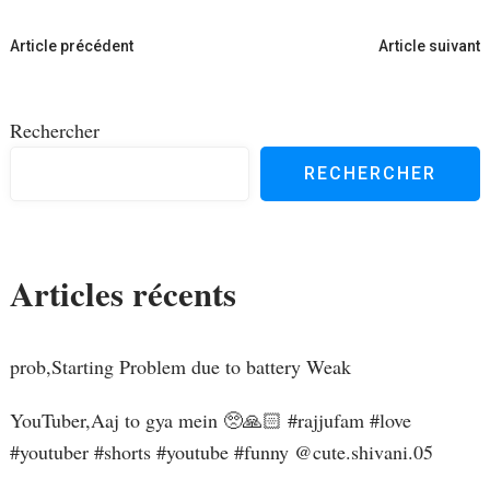
Navigation
Article précédent
Article suivant
d'article
Rechercher
RECHERCHER
Articles récents
prob,Starting Problem due to battery Weak
YouTuber,Aaj to gya mein 🥺🙏🏻 #rajjufam #love
#youtuber #shorts #youtube #funny ​⁠@cute.shivani.05