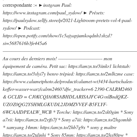
correspondante :«
►instgram Paul:
https://www.instagram.com/paul_sydow/ ► Présets:
https://paulsydow.sellfy.store/p/2021-Lightroom-pretets-vol-4-paul-
sydow/ ► Podcast:
https://open.potify.com/show/1c5ajyapjumkoqdnh1shzd?
si=5687616b3fe445a6
———————————————————————————————
Au cours des derniers mois! ——————————- mon
équipement de caméra. Petit sac: https://amzn.to/3iinkr1 lichtstab:
https://amzn.to/3slyi7y benro trépied: https://amzn.to/2mlhzme case:
https://www.calumetphoto.de/product/calumet-wt3434-hartschalen-
koffer-wasser-warz/calrm2460?dfw_tracker=6 2390-CALRM2460
& GCLID = CJ0KCQIA0RSABHDLARISAJFC4GvnlBndQKZ-
UZOZ0QG2YSHMLGKUDL2JDMZVVEF-B5FLYF-
6WCAAIDPEALW_WCB * Torche: https://amzn.to/2xk0gim * Sony
a7rii: https://amzn.to/2rjfs7f * Sony a7iii: https://amzn.to/2hgomhb
* samyang 14mm: https:/amzn.to/2hb7g9x * sony g maître
https://amzn.to/2tdjnhi * Sony 85mm: https://amzn.to/2hx80pw *