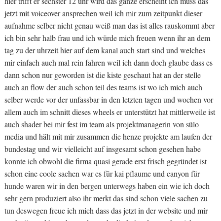
hier trifft er sechster 12 uhr wird das ganze erscheint ich muss das
jetzt mit voiceover ansprechen weil ich mir zum zeitpunkt dieser
aufnahme selber nicht genau weiß man das ist alles rauskommt aber
ich bin sehr halb frau und ich würde mich freuen wenn ihr an dem
tag zu der uhrzeit hier auf dem kanal auch start sind und welches
mir einfach auch mal rein fahren weil ich dann doch glaube dass es
dann schon nur geworden ist die kiste geschaut hat an der stelle
auch an flow der auch schon teil des teams ist wo ich mich auch
selber werde vor der unfassbar in den letzten tagen und wochen vor
allem auch im schnitt dieses wheels er unterstützt hat mittlerweile ist
auch shader bei mir fest im team als projektmanagerin von sülo
media und hält mit mir zusammen die henze projekte am laufen der
bundestag und wir vielleicht auf insgesamt schon gesehen habe
konnte ich obwohl die firma quasi gerade erst frisch gegründet ist
schon eine coole sachen war es für kai pflaume und canyon für
hunde waren wir in den bergen unterwegs haben ein wie ich doch
sehr gern produziert also ihr merkt das sind schon viele sachen zu
tun deswegen freue ich mich dass das jetzt in der website und mir