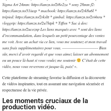
Sigma Art 24mm: https://amzn.to/2t8o2za * sony 28mm f2:
https://amzn.to/31iuxp * macbook: https://amzn.to/2rk8u6l *
trépied: https://amzn.to/2rksltt * gimbal: https://amzn.to/2ri4nru *
vloggrip: https://amzn.to/2u7htpk * Tiffen * Sac à dos:
https://amzn.to/2ucoznp Les liens marqués avec * sont des liens
d’recommandation, dans lesquels un petit pourcentage des ventes
me voit. Avec un achat via ce lien, vous me soutenez et mon travail
sans frais supplémentaires pour vous. ——————————- Bien
sûr, merci d’avoir regardé et que vous aimez laisser un abonnement
ou un pouce là-haut si vous voulez me soutenir
C’était de cette
vidéo, nous vous reverrons et jusque-là, paix!
».
Cette plateforme de streaming favorise la diffusion et la découverte
de vidéos inspirantes, tout en assurant une navigation sécurisée et
respectueuse de la vie privée.
Les moments cruciaux de la
production vidéo.