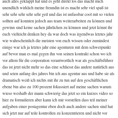
auch alles geklappt hat und es geht direkt los das macht mich
unendlich wirklich meine freundin ist es macht sehr viel spaß ist
sehr sehr sehr sehr sehr geil und das ist unfassbar cool mit so vielen
sollten auf konnten jedoch aus team weiterarbeiten zu können und
gewinn sind keine sachen jährlichen zu können und jetzt könnt ihr
euch vielleicht denken hey da war doch was irgendwas letztes jahr
wie wahrscheinlich die meisten von euch wissen oder zumindest
einige war ich ja letztes jahr eine agenturen mit dem schwerpunkt
auf bevor man es mal gegen ihn von seinen kontrakt schon wo ich
vor allem für die corporation verantwortlich war als geschäftsführer
das ist jetzt nicht mehr so das eine schliesst das andere natürlich aus
und seien anfang des jahres bin ich aus agentur aus und habe sie als
dramatisch weiß ich nichts mit ihr zu tun auf den geschäftlichen
ebene bin also zu 100 prozent fokussiert auf meine sachen warum
wieso weshalb der mann schwierig das jetzt so ein kurzes video so
hier zu formulieren aber kann ich mir vorstellen dass teil meiner
aufgaben einer postagentur eben doch auch andere sachen sind hat
sich jetzt nur auf teile kontrollen zu konzentrieren und nicht vor