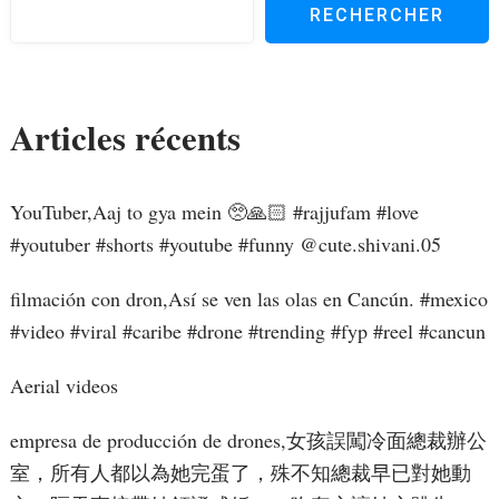
RECHERCHER
Articles récents
YouTuber,Aaj to gya mein 🥺🙏🏻 #rajjufam #love
#youtuber #shorts #youtube #funny ​⁠@cute.shivani.05
filmación con dron,Así se ven las olas en Cancún. #mexico
#video #viral #caribe #drone #trending #fyp #reel #cancun
Aerial videos
empresa de producción de drones,女孩誤闖冷面總裁辦公
室，所有人都以為她完蛋了，殊不知總裁早已對她動