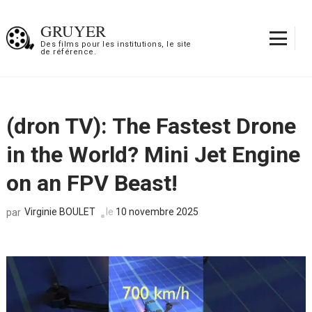
Aller
au
GRUYER
contenu
Des films pour les institutions, le site
de référence.
(Pressez
Entrée)
(dron TV): The Fastest Drone
in the World? Mini Jet Engine
on an FPV Beast!
Virginie BOULET
le
10 novembre 2025
par