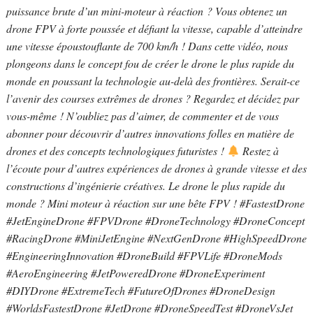
puissance brute d’un mini-moteur à réaction ? Vous obtenez un
drone FPV à forte poussée et défiant la vitesse, capable d’atteindre
une vitesse époustouflante de 700 km/h ! Dans cette vidéo, nous
plongeons dans le concept fou de créer le drone le plus rapide du
monde en poussant la technologie au-delà des frontières. Serait-ce
l’avenir des courses extrêmes de drones ? Regardez et décidez par
vous-même ! N’oubliez pas d’aimer, de commenter et de vous
abonner pour découvrir d’autres innovations folles en matière de
drones et des concepts technologiques futuristes !
Restez à
l’écoute pour d’autres expériences de drones à grande vitesse et des
constructions d’ingénierie créatives. Le drone le plus rapide du
monde ? Mini moteur à réaction sur une bête FPV ! #FastestDrone
#JetEngineDrone #FPVDrone #DroneTechnology #DroneConcept
#RacingDrone #MiniJetEngine #NextGenDrone #HighSpeedDrone
#EngineeringInnovation #DroneBuild #FPVLife #DroneMods
#AeroEngineering #JetPoweredDrone #DroneExperiment
#DIYDrone #ExtremeTech #FutureOfDrones #DroneDesign
#WorldsFastestDrone #JetDrone #DroneSpeedTest #DroneVsJet