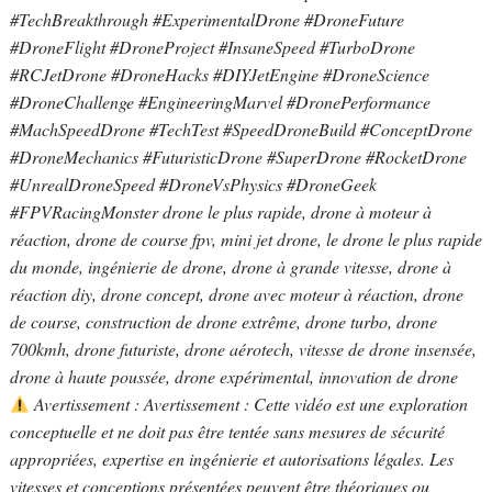
#TechBreakthrough #ExperimentalDrone #DroneFuture
#DroneFlight #DroneProject #InsaneSpeed #TurboDrone
#RCJetDrone #DroneHacks #DIYJetEngine #DroneScience
#DroneChallenge #EngineeringMarvel #DronePerformance
#MachSpeedDrone #TechTest #SpeedDroneBuild #ConceptDrone
#DroneMechanics #FuturisticDrone #SuperDrone #RocketDrone
#UnrealDroneSpeed #DroneVsPhysics #DroneGeek
#FPVRacingMonster drone le plus rapide, drone à moteur à
réaction, drone de course fpv, mini jet drone, le drone le plus rapide
du monde, ingénierie de drone, drone à grande vitesse, drone à
réaction diy, drone concept, drone avec moteur à réaction, drone
de course, construction de drone extrême, drone turbo, drone
700kmh, drone futuriste, drone aérotech, vitesse de drone insensée,
drone à haute poussée, drone expérimental, innovation de drone
Avertissement : Avertissement : Cette vidéo est une exploration
conceptuelle et ne doit pas être tentée sans mesures de sécurité
appropriées, expertise en ingénierie et autorisations légales. Les
vitesses et conceptions présentées peuvent être théoriques ou