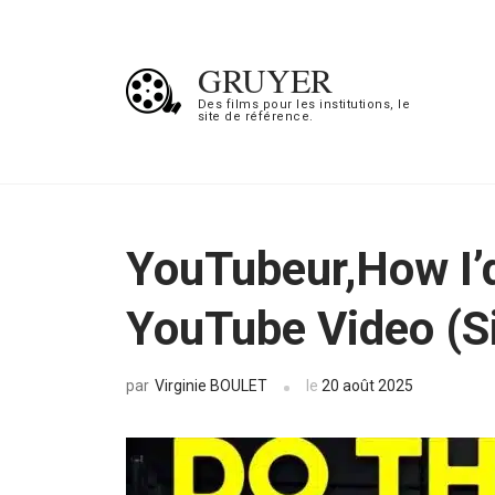
Aller
au
GRUYER
contenu
Des films pour les institutions, le
site de référence.
(Pressez
Entrée)
YouTubeur,How I’d
YouTube Video (S
Virginie BOULET
le
20 août 2025
par