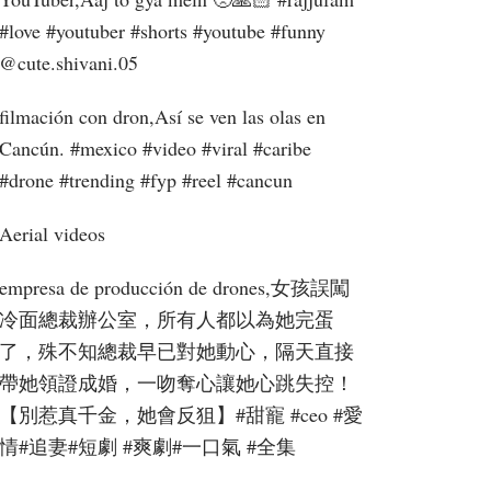
#love #youtuber #shorts #youtube #funny ​
⁠@cute.shivani.05
filmación con dron,Así se ven las olas en
Cancún. #mexico #video #viral #caribe
#drone #trending #fyp #reel #cancun
Aerial videos
empresa de producción de drones,女孩誤闖
冷面總裁辦公室，所有人都以為她完蛋
了，殊不知總裁早已對她動心，隔天直接
帶她領證成婚，一吻奪心讓她心跳失控！
【別惹真千金，她會反狙】#甜寵 #ceo #愛
情#追妻#短劇 #爽劇#一口氣 #全集