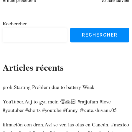
Navigation
Article précédent
Article suivant
d'article
Rechercher
RECHERCHER
Articles récents
prob,Starting Problem due to battery Weak
YouTuber,Aaj to gya mein 🥺🙏🏻 #rajjufam #love
#youtuber #shorts #youtube #funny ​⁠@cute.shivani.05
filmación con dron,Así se ven las olas en Cancún. #mexico