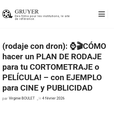
Aller
au
GRUYER
contenu
Des films pour les institutions, le site
de référence.
(Pressez
Entrée)
(rodaje con dron): ⌚🎬CÓMO
hacer un PLAN DE RODAJE
para tu CORTOMETRAJE o
PELÍCULA! – con EJEMPLO
para CINE y PUBLICIDAD
Virginie BOULET
le
4 février 2026
par