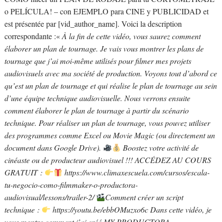
o PELÍCULA! – con EJEMPLO para CINE y PUBLICIDAD et
est présentée par [vid_author_name]. Voici la description
correspondante :«
À la fin de cette vidéo, vous saurez comment
élaborer un plan de tournage. Je vais vous montrer les plans de
tournage que j’ai moi-même utilisés pour filmer mes projets
audiovisuels avec ma société de production. Voyons tout d’abord ce
qu’est un plan de tournage et qui réalise le plan de tournage au sein
d’une équipe technique audiovisuelle. Nous verrons ensuite
comment élaborer le plan de tournage à partir du scénario
technique. Pour réaliser un plan de tournage, vous pouvez utiliser
des programmes comme Excel ou Movie Magic (ou directement un
document dans Google Drive).
Boostez votre activité de
cinéaste ou de producteur audiovisuel !!! ACCÉDEZ AU COURS
GRATUIT :
https://www.climaxescuela.com/cursos/escala-
tu-negocio-como-filmmaker-o-productora-
audiovisual/lessons/trailer-2/
Comment créer un script
technique :
https://youtu.be/ebbOMuzxo6c Dans cette vidéo, je
vous montre comment j’ai créé MY PRODUCTORA