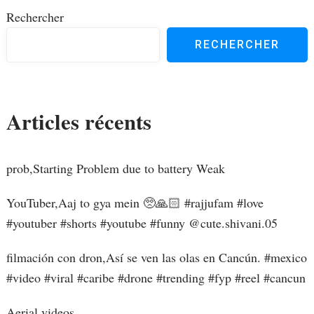
Rechercher
RECHERCHER
Articles récents
prob,Starting Problem due to battery Weak
YouTuber,Aaj to gya mein 🥺🙏🏻 #rajjufam #love
#youtuber #shorts #youtube #funny ​⁠@cute.shivani.05
filmación con dron,Así se ven las olas en Cancún. #mexico
#video #viral #caribe #drone #trending #fyp #reel #cancun
Aerial videos