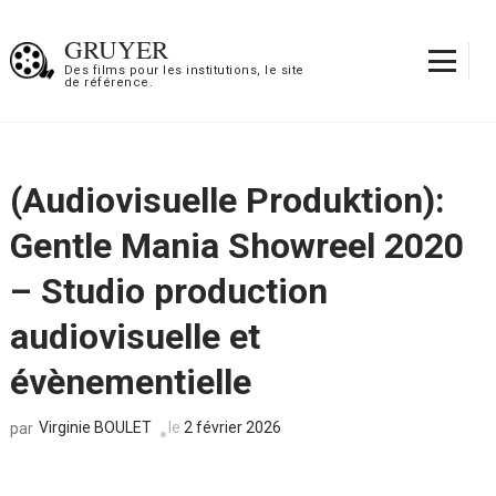
Aller
au
GRUYER
contenu
Des films pour les institutions, le site
de référence.
(Pressez
Entrée)
(Audiovisuelle Produktion):
Gentle Mania Showreel 2020
– Studio production
audiovisuelle et
évènementielle
Virginie BOULET
le
2 février 2026
par