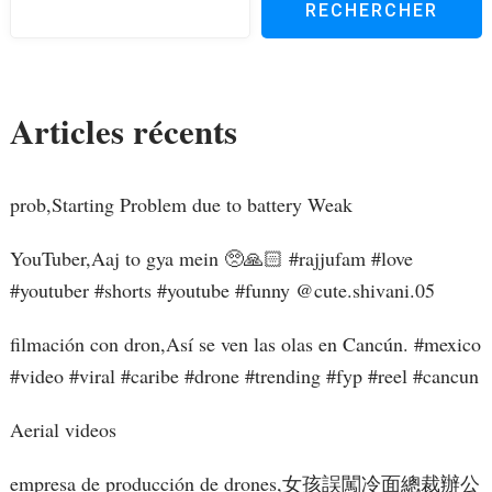
RECHERCHER
Articles récents
prob,Starting Problem due to battery Weak
YouTuber,Aaj to gya mein 🥺🙏🏻 #rajjufam #love
#youtuber #shorts #youtube #funny ​⁠@cute.shivani.05
filmación con dron,Así se ven las olas en Cancún. #mexico
#video #viral #caribe #drone #trending #fyp #reel #cancun
Aerial videos
empresa de producción de drones,女孩誤闖冷面總裁辦公