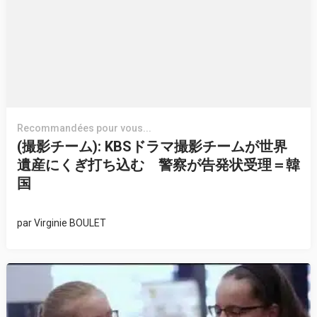
Recommandées pour vous...
(撮影チーム): KBSドラマ撮影チームが世界
遺産にくぎ打ち込む 警察が告発状受理＝韓
国
par
Virginie BOULET