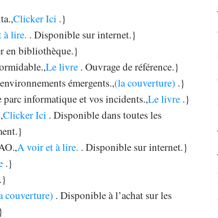
ta.,
Clicker Ici
.}
 à lire.
. Disponible sur internet.}
r en bibliothèque.}
formidable.,
Le livre
. Ouvrage de référence.}
s environnements émergents.,
(la couverture)
.}
re parc informatique et vos incidents.,
Le livre
.}
,
Clicker Ici
. Disponible dans toutes les
ment.}
AO.,
A voir et à lire.
. Disponible sur internet.}
e
.}
.}
la couverture)
. Disponible à l’achat sur les
}