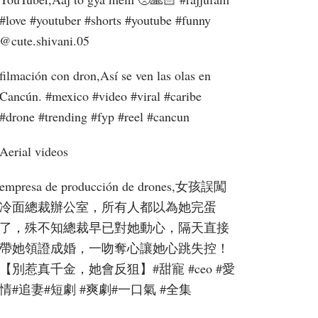
#love #youtuber #shorts #youtube #funny ​
⁠@cute.shivani.05
filmación con dron,Así se ven las olas en
Cancún. #mexico #video #viral #caribe
#drone #trending #fyp #reel #cancun
Aerial videos
empresa de producción de drones,女孩誤闖
冷面總裁辦公室，所有人都以為她完蛋
了，殊不知總裁早已對她動心，隔天直接
帶她領證成婚，一吻奪心讓她心跳失控！
【別惹真千金，她會反狙】#甜寵 #ceo #愛
情#追妻#短劇 #爽劇#一口氣 #全集