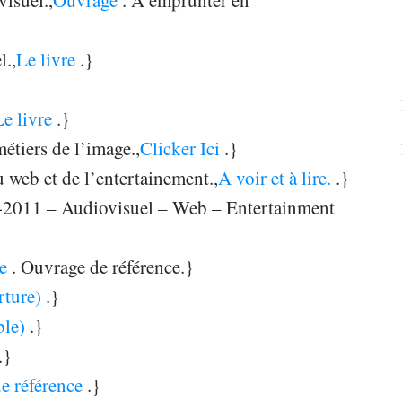
isuel.,
Ouvrage
. A emprunter en
l.,
Le livre
.}
Le livre
.}
étiers de l’image.,
Clicker Ici
.}
u web et de l’entertainement.,
A voir et à lire.
.}
-2011 – Audiovisuel – Web – Entertainment
re
. Ouvrage de référence.}
rture)
.}
ble)
.}
.}
de référence
.}