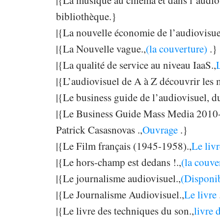
|{La musique au cinéma et dans l’audiov
bibliothèque.}
|{La nouvelle économie de l’audiovisue
|{La Nouvelle vague.,
(la couverture)
.}
|{La qualité de service au niveau IaaS.,
|{L’audiovisuel de A à Z découvrir les m
|{Le business guide de l’audiovisuel, d
|{Le Business Guide Mass Media 2010
Patrick Casasnovas .,
Ouvrage
.}
|{Le Film français (1945-1958).,
Le liv
|{Le hors-champ est dedans !.,
(la couve
|{Le journalisme audiovisuel.,
(Disponi
|{Le Journalisme Audiovisuel.,
Le livre
|{Le livre des techniques du son.,
livre 