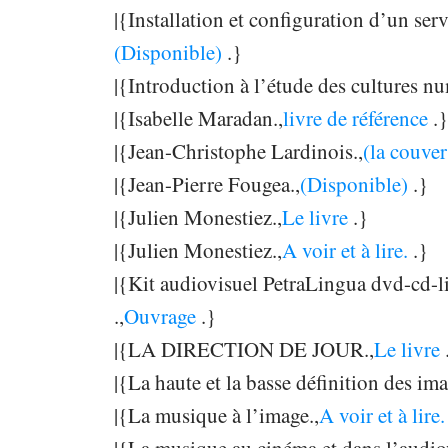
|{Installation et configuration d’un se
(Disponible)
.}
|{Introduction à l’étude des cultures n
|{Isabelle Maradan.,
livre de référence
.}
|{Jean-Christophe Lardinois.,
(la couve
|{Jean-Pierre Fougea.,
(Disponible)
.}
|{Julien Monestiez.,
Le livre
.}
|{Julien Monestiez.,
A voir et à lire.
.}
|{Kit audiovisuel PetraLingua dvd-cd-li
.,
Ouvrage
.}
|{LA DIRECTION DE JOUR.,
Le livre
|{La haute et la basse définition des ima
|{La musique à l’image.,
A voir et à lire