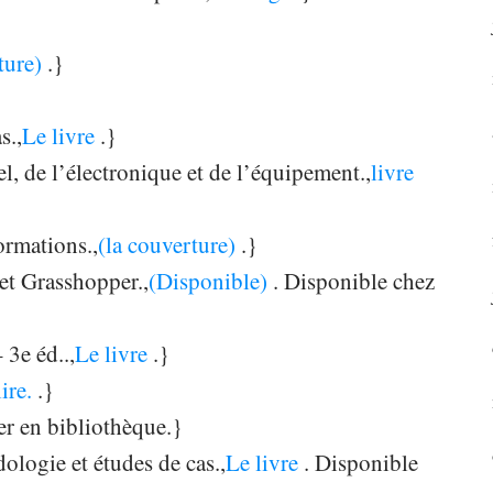
ture)
.}
s.,
Le livre
.}
l, de l’électronique et de l’équipement.,
livre
ormations.,
(la couverture)
.}
et Grasshopper.,
(Disponible)
. Disponible chez
 3e éd..,
Le livre
.}
lire.
.}
er en bibliothèque.}
logie et études de cas.,
Le livre
. Disponible