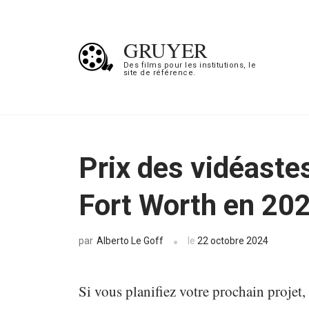
Aller
au
GRUYER
contenu
Des films pour les institutions, le
site de référence.
(Pressez
Entrée)
Prix ​​des vidéast
Fort Worth en 20
Alberto Le Goff
le
22 octobre 2024
par
Si vous planifiez votre prochain projet