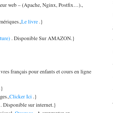
rveur web – (Apache, Nginx, Postfix…).,
umériques.,
Le livre
.}
rture)
. Disponible Sur AMAZON.}
vres français pour enfants et cours en ligne
.}
ges.,
Clicker Ici
.}
.
. Disponible sur internet.}