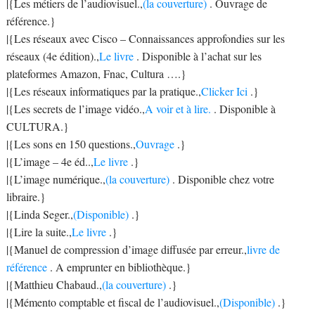
|{Les métiers de l’audiovisuel.,
(la couverture)
. Ouvrage de
référence.}
|{Les réseaux avec Cisco – Connaissances approfondies sur les
réseaux (4e édition).,
Le livre
. Disponible à l’achat sur les
plateformes Amazon, Fnac, Cultura ….}
|{Les réseaux informatiques par la pratique.,
Clicker Ici
.}
|{Les secrets de l’image vidéo.,
A voir et à lire.
. Disponible à
CULTURA.}
|{Les sons en 150 questions.,
Ouvrage
.}
|{L’image – 4e éd..,
Le livre
.}
|{L’image numérique.,
(la couverture)
. Disponible chez votre
libraire.}
|{Linda Seger.,
(Disponible)
.}
|{Lire la suite.,
Le livre
.}
|{Manuel de compression d’image diffusée par erreur.,
livre de
référence
. A emprunter en bibliothèque.}
|{Matthieu Chabaud.,
(la couverture)
.}
|{Mémento comptable et fiscal de l’audiovisuel.,
(Disponible)
.}