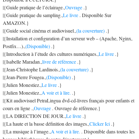
|{Guide pratique de l’éclairage.,
Ouvrage
.}
|{Guide pratique du sampling.,
Le livre
. Disponible Sur
AMAZON.}
|{Guide social cinéma et audiovisuel.,
(la couverture)
.}
|{Installation et configuration d’un serveur web – (Apache, Nginx,
Postfix…).,
(Disponible)
.}
|{Introduction à l’étude des cultures numériques.,
Le livre
.}
|{Isabelle Maradan.,
livre de référence
.}
|{Jean-Christophe Lardinois.,
(la couverture)
.}
|{Jean-Pierre Fougea.,
(Disponible)
.}
|{Julien Monestiez.,
Le livre
.}
|{Julien Monestiez.,
A voir et à lire.
.}
|{Kit audiovisuel PetraLingua dvd-cd-livres français pour enfants et
cours en ligne .,
Ouvrage
. Ouvrage de référence.}
|{LA DIRECTION DE JOUR.,
Le livre
.}
|{La haute et la basse définition des images.,
Clicker Ici
.}
|{La musique à l’image.,
A voir et à lire.
. Disponible dans toutes les