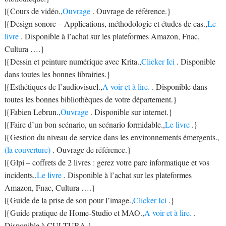
|{Cours de vidéo.,
Ouvrage
. Ouvrage de référence.}
|{Design sonore – Applications, méthodologie et études de cas.,
Le
livre
. Disponible à l’achat sur les plateformes Amazon, Fnac,
Cultura ….}
|{Dessin et peinture numérique avec Krita.,
Clicker Ici
. Disponible
dans toutes les bonnes librairies.}
|{Esthétiques de l’audiovisuel.,
A voir et à lire.
. Disponible dans
toutes les bonnes bibliothèques de votre département.}
|{Fabien Lebrun.,
Ouvrage
. Disponible sur internet.}
|{Faire d’un bon scénario, un scénario formidable.,
Le livre
.}
|{Gestion du niveau de service dans les environnements émergents.,
(la couverture)
. Ouvrage de référence.}
|{Glpi – coffrets de 2 livres : gerez votre parc informatique et vos
incidents.,
Le livre
. Disponible à l’achat sur les plateformes
Amazon, Fnac, Cultura ….}
|{Guide de la prise de son pour l’image.,
Clicker Ici
.}
|{Guide pratique de Home-Studio et MAO.,
A voir et à lire.
.
Disponible à CULTURA.}