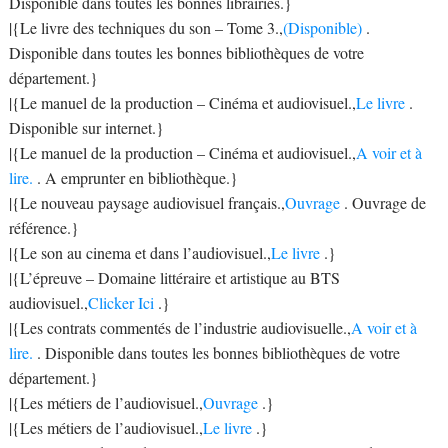
Disponible dans toutes les bonnes librairies.}
|{Le livre des techniques du son – Tome 3.,
(Disponible)
.
Disponible dans toutes les bonnes bibliothèques de votre
département.}
|{Le manuel de la production – Cinéma et audiovisuel.,
Le livre
.
Disponible sur internet.}
|{Le manuel de la production – Cinéma et audiovisuel.,
A voir et à
lire.
. A emprunter en bibliothèque.}
|{Le nouveau paysage audiovisuel français.,
Ouvrage
. Ouvrage de
référence.}
|{Le son au cinema et dans l’audiovisuel.,
Le livre
.}
|{L’épreuve – Domaine littéraire et artistique au BTS
audiovisuel.,
Clicker Ici
.}
|{Les contrats commentés de l’industrie audiovisuelle.,
A voir et à
lire.
. Disponible dans toutes les bonnes bibliothèques de votre
département.}
|{Les métiers de l’audiovisuel.,
Ouvrage
.}
|{Les métiers de l’audiovisuel.,
Le livre
.}