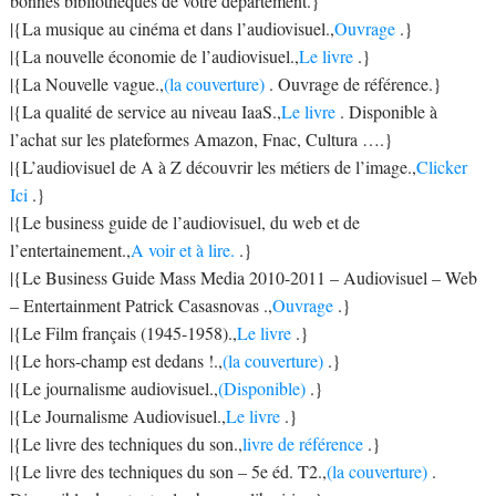
bonnes bibliothèques de votre département.}
|{La musique au cinéma et dans l’audiovisuel.,
Ouvrage
.}
|{La nouvelle économie de l’audiovisuel.,
Le livre
.}
|{La Nouvelle vague.,
(la couverture)
. Ouvrage de référence.}
|{La qualité de service au niveau IaaS.,
Le livre
. Disponible à
l’achat sur les plateformes Amazon, Fnac, Cultura ….}
|{L’audiovisuel de A à Z découvrir les métiers de l’image.,
Clicker
Ici
.}
|{Le business guide de l’audiovisuel, du web et de
l’entertainement.,
A voir et à lire.
.}
|{Le Business Guide Mass Media 2010-2011 – Audiovisuel – Web
– Entertainment Patrick Casasnovas .,
Ouvrage
.}
|{Le Film français (1945-1958).,
Le livre
.}
|{Le hors-champ est dedans !.,
(la couverture)
.}
|{Le journalisme audiovisuel.,
(Disponible)
.}
|{Le Journalisme Audiovisuel.,
Le livre
.}
|{Le livre des techniques du son.,
livre de référence
.}
|{Le livre des techniques du son – 5e éd. T2.,
(la couverture)
.