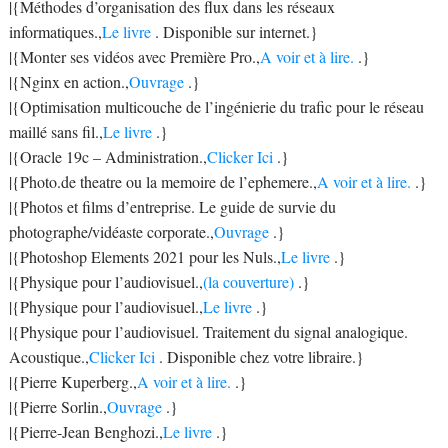
|{Méthodes d’organisation des flux dans les réseaux
informatiques.,
Le livre
. Disponible sur internet.}
|{Monter ses vidéos avec Première Pro.,
A voir et à lire.
.}
|{Nginx en action.,
Ouvrage
.}
|{Optimisation multicouche de l’ingénierie du trafic pour le réseau
maillé sans fil.,
Le livre
.}
|{Oracle 19c – Administration.,
Clicker Ici
.}
|{Photo.de theatre ou la memoire de l’ephemere.,
A voir et à lire.
.}
|{Photos et films d’entreprise. Le guide de survie du
photographe/vidéaste corporate.,
Ouvrage
.}
|{Photoshop Elements 2021 pour les Nuls.,
Le livre
.}
|{Physique pour l’audiovisuel.,
(la couverture)
.}
|{Physique pour l’audiovisuel.,
Le livre
.}
|{Physique pour l’audiovisuel. Traitement du signal analogique.
Acoustique.,
Clicker Ici
. Disponible chez votre libraire.}
|{Pierre Kuperberg.,
A voir et à lire.
.}
|{Pierre Sorlin.,
Ouvrage
.}
|{Pierre-Jean Benghozi.,
Le livre
.}