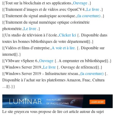
|{Tout sur la blockchain et ses applications.,
Ouvrage
.}
|{Traitement d’images et de vidéos avec OpenCV4.,
Le livre
.}
|{Traitement du signal analogique acoustique.,
(la couverture)
.}
|{Traitement du signal numérique optique colorimétrie
photométrie.,
Le livre
.}
|{Un studio de télévision à l’école.,
Clicker Ici
{. Disponible dans
toutes les bonnes bibliothèques de votre département||}.}
|{Vidéos et films d’entreprise.,
A voir et à lire.
{. Disponible sur
internet||}.}
|{VMware vSphere 6.,
Ouvrage
{. A emprunter en bibliothèque||}.}
|{Windows Server 2019.,
Le livre
{. Ouvrage de référence||}.}
|{Windows Server 2019 – Infrastructure réseau.,
(la couverture)
{.
Disponible à l’achat sur les plateformes Amazon, Fnac, Cultura
…||}.}}
Le site gruyer.eu vous propose de lire cet article autour du sujet