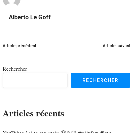
Alberto Le Goff
Navigation
Article précédent
Article suivant
d'article
Rechercher
RECHERCHER
Articles récents
YouTuber,Aaj to gya mein 🥺🙏🏻 #rajjufam #love