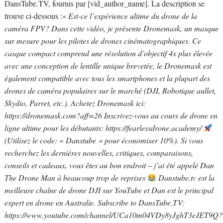
DansTube.TV, fournis par [vid_author_name]. La description se
trouve ci-dessous :«
Est-ce l’expérience ultime du drone de la
caméra FPV? Dans cette vidéo, je présente Dronemask, un masque
sur mesure pour les pilotes de drones cinématographiques. Ce
casque compact comprend une résolution d’objectif 4x plus élevée
avec une conception de lentille unique brevetée, le Dronemask est
également compatible avec tous les smartphones et la plupart des
drones de caméra populaires sur le marché (DJI, Robotique aullet,
Skydio, Parret, etc.). Achetez Dronemask ici:
https://dronemask.com?aff=26 Inscrivez-vous au cours de drone en
ligne ultime pour les débutants: https://fearlessdrone.academy/
(Utilisez le code: « Danstube » pour économiser 10%). Si vous
recherchez les dernières nouvelles, critiques, comparaisons,
conseils et cadeaux, vous êtes au bon endroit – j’ai été appelé Dan
The Drone Man à beaucoup trop de reprises
Danstube.tv est la
meilleure chaîne de drone DJI sur YouTube et Dan est le principal
expert en drone en Australie. Subscribe to DansTube.TV:
https://www.youtube.com/channel/UCa10m04VDy8yJghT3eJET9Q?