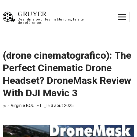
Aller
au
GRUYER
contenu
Des films pour les institutions, le site
de référence.
(Pressez
Entrée)
(drone cinematografico): The
Perfect Cinematic Drone
Headset? DroneMask Review
With DJI Mavic 3
Virginie BOULET
le
3 août 2025
par