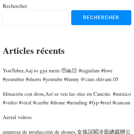
Rechercher
RECHERCHER
Articles récents
YouTuber,Aaj to gya mein 🥺🙏🏻 #rajjufam #love
#youtuber #shorts #youtube #funny ​⁠@cute.shivani.05
filmación con dron,Así se ven las olas en Cancún. #mexico
#video #viral #caribe #drone #trending #fyp #reel #cancun
Aerial videos
empresa de producción de drones,女孩誤闖冷面總裁辦公