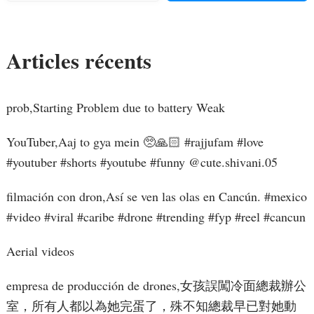
Articles récents
prob,Starting Problem due to battery Weak
YouTuber,Aaj to gya mein 🥺🙏🏻 #rajjufam #love
#youtuber #shorts #youtube #funny ​⁠@cute.shivani.05
filmación con dron,Así se ven las olas en Cancún. #mexico
#video #viral #caribe #drone #trending #fyp #reel #cancun
Aerial videos
empresa de producción de drones,女孩誤闖冷面總裁辦公
室，所有人都以為她完蛋了，殊不知總裁早已對她動