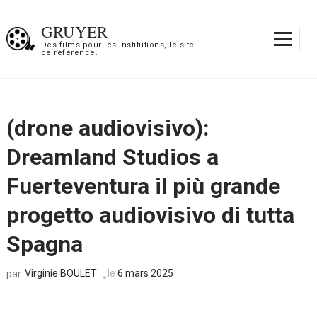
Aller
au
GRUYER
contenu
Des films pour les institutions, le site
de référence.
(Pressez
Entrée)
(drone audiovisivo):
Dreamland Studios a
Fuerteventura il più grande
progetto audiovisivo di tutta
Spagna
Virginie BOULET
le
6 mars 2025
par