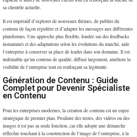
sa clientèle actuelle.
Il est impératif d’explorer de nouveaux thèmes, de publier du
contenu de façon régulière et d’adapter les messages aux différentes
plateformes. Une approche plus flexible, fondée sur des feedbacks
instantanés et des adaptations selon les évolutions du marché, aide
l’entreprise à conserver sa place de leader dans son domaine. Il est
indéniable qu’un contenu de qualité, diffusé largement, améliore la
visibilité de l’entreprise tout en renforçant sa légitimité.
Génération de Contenu : Guide
Complet pour Devenir Spécialiste
en Contenu
Pour les entreprises modernes, la création de contenu est un enjeu
stratégique de premier plan. Produire des textes, des vidéos ou des
images n’est pas sa seule fonction, car elle adopte une démarche
réfléchie touchant à la construction de l’image de l’entreprise, à la