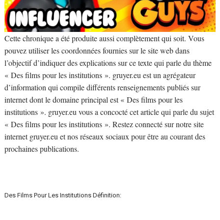
Cette chronique a été produite aussi complètement qui soit. Vous
pouvez utiliser les coordonnées fournies sur le site web dans
l’objectif d’indiquer des explications sur ce texte qui parle du thème
« Des films pour les institutions ». gruyer.eu est un agrégateur
d’information qui compile différents renseignements publiés sur
internet dont le domaine principal est « Des films pour les
institutions ». gruyer.eu vous a concocté cet article qui parle du sujet
« Des films pour les institutions ». Restez connecté sur notre site
internet gruyer.eu et nos réseaux sociaux pour être au courant des
prochaines publications.
Des Films Pour Les Institutions Définition: