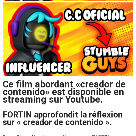
Ce film abordant «creador de
contenido» est disponible en
streaming sur Youtube.
FORTIN approfondit la réflexion
sur « creador de contenido ».