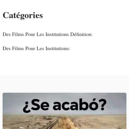
Catégories
Des Films Pour Les Institutions Définition:
Des Films Pour Les Institutions: