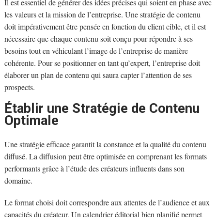
Il est essentiel de générer des idées précises qui soient en phase avec
les valeurs et la mission de l’entreprise. Une stratégie de contenu
doit impérativement être pensée en fonction du client cible, et il est
nécessaire que chaque contenu soit conçu pour répondre à ses
besoins tout en véhiculant l’image de l’entreprise de manière
cohérente. Pour se positionner en tant qu’expert, l’entreprise doit
élaborer un plan de contenu qui saura capter l’attention de ses
prospects.
Établir une Stratégie de Contenu
Optimale
Une stratégie efficace garantit la constance et la qualité du contenu
diffusé. La diffusion peut être optimisée en comprenant les formats
performants grâce à l’étude des créateurs influents dans son
domaine.
Le format choisi doit correspondre aux attentes de l’audience et aux
capacités du créateur. Un calendrier éditorial bien planifié permet