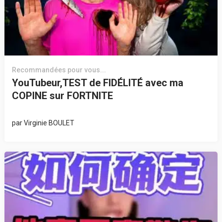
Recommandées pour vous...
YouTubeur,TEST de FIDÉLITÉ avec ma
COPINE sur FORTNITE
par
Virginie BOULET