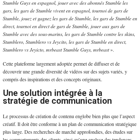
Stumble Guys en espagnol, jouer avec des abonnés Stumble les
gars, les gars de Stumble vivent en espagnol, tournoi de gars de
Stumble, jouez et gagnez les gars de Stumble, les gars de Stumble en
direct, tournoi en direct de gars de Stumble, jouer aux gars de
Stumble avec des sous-marins, les gars de Stumble contre les skins,
Stumblero, Stumblero vs Jeycito, les gars de Stumble en direct,
Stumblero vs Jeyicto, mrbeast Stumble Guys, mrbeast
».
Cette plateforme largement adoptée permet de diffuser et de
découvrir une grande diversité de vidéos sur des sujets variés, y
compris des inspirations et des concepts originaux.
Une solution intégrée à la
stratégie de communication
Le processus de création de contenu englobe bien plus que l’aspect
créatif. Il doit être conforme à un plan de communication stratégique
plus large. Des recherches de marché approfondies, des études sur
les comportements des clients, ainsi qu’une analyse des tendances