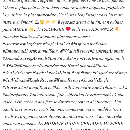
Même le plus petit acte de bien nous reviendra toujours, parfois de
la manière la plus inattendue. Ce short réconfortant vous laissera
inspiré et émotif.
Regardez jusqu’à la fin, et n’oubliez
pas d’AIMER
, de PARTAGER
et de vous ABONNER
pour des histoires d’animaux plus émouvantes !
#HeartwarmingStory #EagleAndCat #InspirationalVideo
#EmotionalShort#AnimalStory #WildlifeRescue#InspiringAnimals
#AnimalsSavingAnimals#EmotionalStory #HeartwarmingAnimals
#WildlifeMoments #NatureRescue#HeroAnimals #Shorts
#YouTubeShorts#SnakeAttacksKitten #cat #kitten#EagleSavesKitten
#CatVsSnake#EagleRescue #KittenRescue#SnakeVsEagle
#BraveCat #AnimalRescue#bbcearth #animalrescue#wildsurvival #
#naturefamily #animalrescue fair Utilisation Avertissement : Cette
vidéo a été créée à des fins de divertissement et d’éducation. J’ai
ajouté mes propres contributions, commentaires et modifications
créatives originaux pour donner un nouveau sens et une nouvelle
valeur au contenu. JE MODIFIE D’UNE CERTAINE MANIÈRE