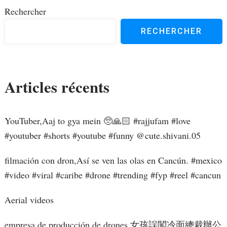
Rechercher
RECHERCHER
Articles récents
YouTuber,Aaj to gya mein 🥺🙏🏻 #rajjufam #love
#youtuber #shorts #youtube #funny ​⁠@cute.shivani.05
filmación con dron,Así se ven las olas en Cancún. #mexico
#video #viral #caribe #drone #trending #fyp #reel #cancun
Aerial videos
empresa de producción de drones,女孩誤闖冷面總裁辦公