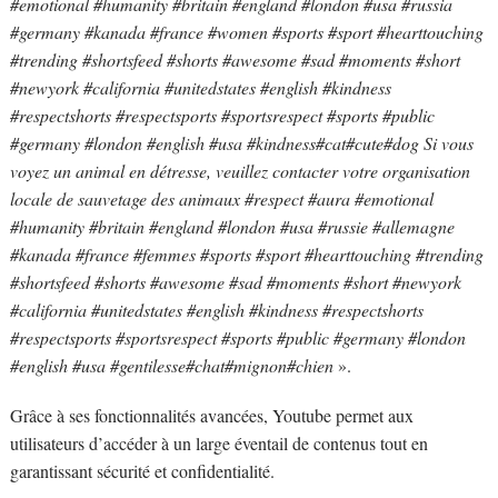
#emotional #humanity #britain #england #london #usa #russia
#germany #kanada #france #women #sports #sport #hearttouching
#trending #shortsfeed #shorts #awesome #sad #moments #short
#newyork #california #unitedstates #english #kindness
#respectshorts #respectsports #sportsrespect #sports #public
#germany #london #english #usa #kindness#cat#cute#dog Si vous
voyez un animal en détresse, veuillez contacter votre organisation
locale de sauvetage des animaux #respect​ #aura​ #emotional​
#humanity​ #britain​ #england​ #london​ #usa​ #russie​ #allemagne​
#kanada​ #france​ #femmes #sports​ #sport​ #hearttouching​ #trending​
#shortsfeed​ #shorts​ #awesome​ #sad​ #moments​ #short​ #newyork​
#california​ #unitedstates #english​ #kindness​ #respectshorts​
#respectsports​ #sportsrespect​ #sports​ #public​ #germany​ #london​
#english​ #usa​ #gentilesse​#chat​#mignon​#chien​
».
Grâce à ses fonctionnalités avancées, Youtube permet aux
utilisateurs d’accéder à un large éventail de contenus tout en
garantissant sécurité et confidentialité.