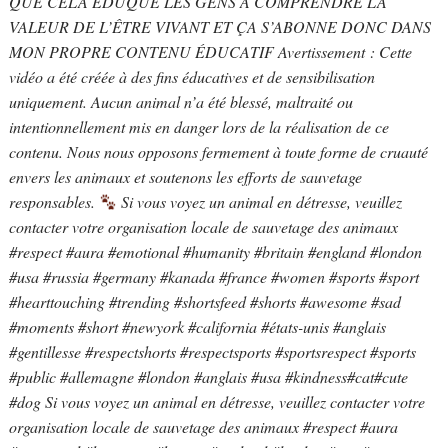
QUE CELA ÉDUQUE LES GENS À COMPRENDRE LA
VALEUR DE L’ÊTRE VIVANT ET ÇA S’ABONNE DONC DANS
MON PROPRE CONTENU ÉDUCATIF Avertissement : Cette
vidéo a été créée à des fins éducatives et de sensibilisation
uniquement. Aucun animal n’a été blessé, maltraité ou
intentionnellement mis en danger lors de la réalisation de ce
contenu. Nous nous opposons fermement à toute forme de cruauté
envers les animaux et soutenons les efforts de sauvetage
responsables.
Si vous voyez un animal en détresse, veuillez
contacter votre organisation locale de sauvetage des animaux
#respect​ #aura​ #emotional​ #humanity​ #britain​ #england​ #london​
#usa​ #russia​ #germany​ #kanada​ #france​ #women​ #sports​ #sport​
#hearttouching​ #trending​ #shortsfeed​ #shorts​ #awesome​ #sad​
#moments​ #short​ #newyork​ #california​ #états-unis #anglais​
#gentillesse #respectshorts #respectsports​ #sportsrespect​ #sports​
#public​ #allemagne​ #london​ #anglais​ #usa​ #kindness​#cat​#cute​
#dog​ Si vous voyez un animal en détresse, veuillez contacter votre
organisation locale de sauvetage des animaux #respect #aura