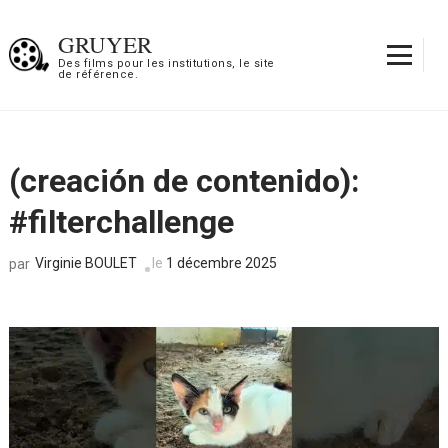
Aller
au
GRUYER
contenu
Des films pour les institutions, le site
de référence.
(Pressez
Entrée)
(creación de contenido):
#filterchallenge
Virginie BOULET
le
1 décembre 2025
par