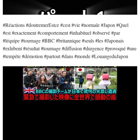
#Réactions #doutremerEstce #cest #vie #normale #Japon #Quel
#est #exactement #comportement #inhabituel #observé #par
#léquipe #tournage #BBC #britannique #seuls #les #Japonais
#exhibent #résultat #tournage #diffusion #durgence #provoqué #une
#tempête #démotion #partout #dans #monde #LouangeduJapon