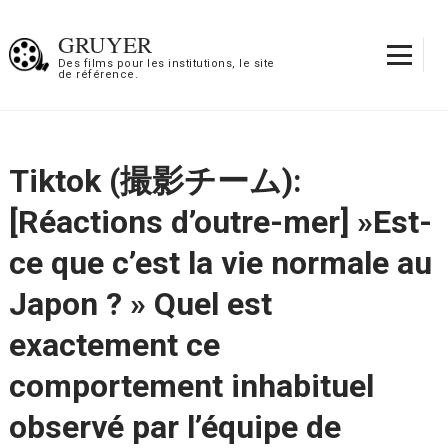
Aller
au
GRUYER
contenu
Des films pour les institutions, le site
de référence.
(Pressez
Entrée)
Tiktok (撮影チーム):
[Réactions d’outre-mer] »Est-
ce que c’est la vie normale au
Japon ? » Quel est
exactement ce
comportement inhabituel
observé par l’équipe de