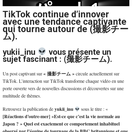
TikTok continue d’innover
avec une tendance captivante
qui tourne autour de (撮影チー
ム).
yukii_inu
vous présente un
sujet fascinant : (撮影チーム).
« 撮影チーム »
Un post captivant sur
circule actuellement sur
TikTok. L’interaction sur TikTok transforme chaque vidéo en une
porte ouverte vers de nouvelles discussions et découvertes sur une
multitude de thèmes.
yukii_inu
Retrouvez la publication de
sous le titre : «
[Réactions d’outre-mer] »Est-ce que c’est la vie normale au
Japon ? » Quel est exactement ce comportement inhabituel
observé par l’équipe de tournage de la BBC britannique et que