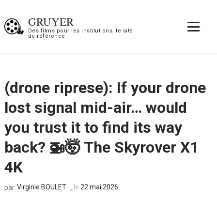
Aller
au
GRUYER
contenu
Des films pour les institutions, le site
de référence.
(Pressez
Entrée)
(drone riprese): If your drone
lost signal mid-air… would
you trust it to find its way
back? 🚁🤯 The Skyrover X1
4K
Virginie BOULET
le
22 mai 2026
par