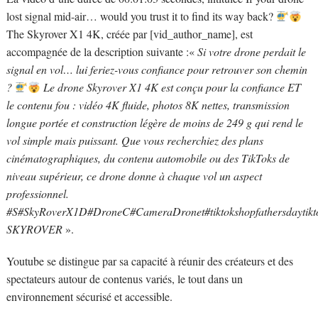
lost signal mid-air… would you trust it to find its way back?
The Skyrover X1 4K, créée par [vid_author_name], est
accompagnée de la description suivante :«
Si votre drone perdait le
signal en vol… lui feriez-vous confiance pour retrouver son chemin
?
Le drone Skyrover X1 4K est conçu pour la confiance ET
le contenu fou : vidéo 4K fluide, photos 8K nettes, transmission
longue portée et construction légère de moins de 249 g qui rend le
vol simple mais puissant. Que vous recherchiez des plans
cinématographiques, du contenu automobile ou des TikToks de
niveau supérieur, ce drone donne à chaque vol un aspect
professionnel.
#S#SkyRoverX1D#DroneC#CameraDronet#tiktokshopfathersdaytikto
SKYROVER
».
Youtube se distingue par sa capacité à réunir des créateurs et des
spectateurs autour de contenus variés, le tout dans un
environnement sécurisé et accessible.