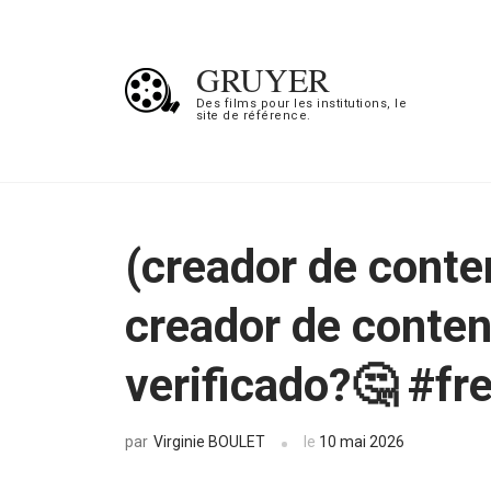
Aller
au
GRUYER
contenu
Des films pour les institutions, le
site de référence.
(Pressez
Entrée)
(creador de conten
creador de conteni
verificado?🤔 #fr
Virginie BOULET
le
10 mai 2026
par