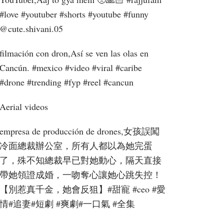
#love #youtuber #shorts #youtube #funny ​
⁠@cute.shivani.05
filmación con dron,Así se ven las olas en
Cancún. #mexico #video #viral #caribe
#drone #trending #fyp #reel #cancun
Aerial videos
empresa de producción de drones,女孩誤闖
冷面總裁辦公室，所有人都以為她完蛋
了，殊不知總裁早已對她動心，隔天直接
帶她領證成婚，一吻奪心讓她心跳失控！
【別惹真千金，她會反狙】#甜寵 #ceo #愛
情#追妻#短劇 #爽劇#一口氣 #全集