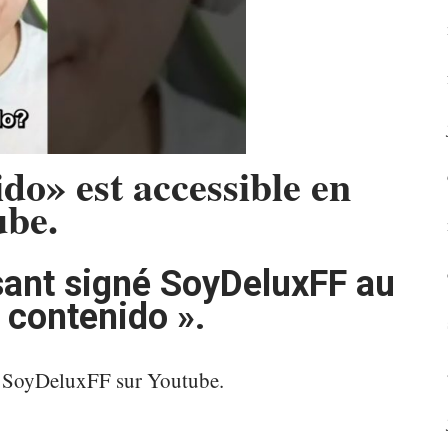
do» est accessible en
ube.
sant signé SoyDeluxFF au
 contenido ».
ar SoyDeluxFF sur Youtube.