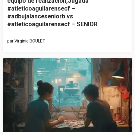
equipo de realización,Jugada
#atleticoaguilarensecf –
#adbujalanceseniorb vs
#atleticoaguilarensecf – SENIOR
par
Virginie BOULET