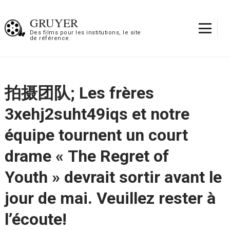
Aller
au
GRUYER
contenu
Des films pour les institutions, le site
de référence.
(Pressez
Entrée)
拍摄团队; Les frères
3xehj2suht49iqs et notre
équipe tournent un court
drame « The Regret of
Youth » devrait sortir avant le
jour de mai. Veuillez rester à
l’écoute!