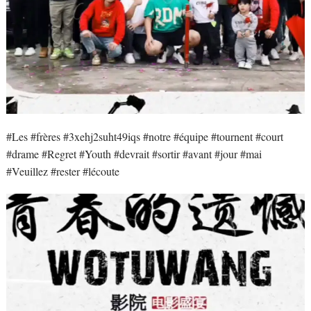
#Les #frères #3xehj2suht49iqs #notre #équipe #tournent #court
#drame #Regret #Youth #devrait #sortir #avant #jour #mai
#Veuillez #rester #lécoute