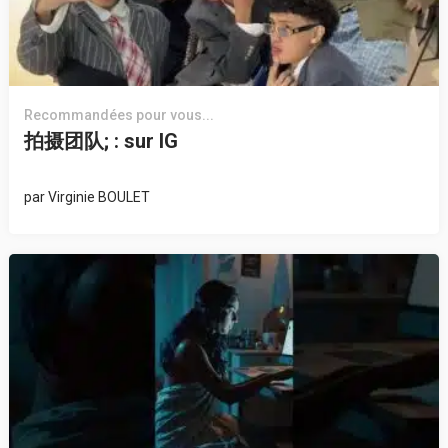
Recommandées pour vous...
拍摄团队; : sur IG
par
Virginie BOULET