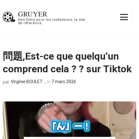
Aller
au
GRUYER
contenu
Des films pour les institutions, le site
de référence.
(Pressez
Entrée)
問題,Est-ce que quelqu’un
comprend cela ? ? sur Tiktok
Virginie BOULET
le
7 mars 2026
par