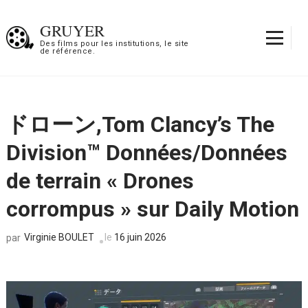
Aller
au
GRUYER
contenu
Des films pour les institutions, le site
de référence.
(Pressez
Entrée)
ドローン,Tom Clancy’s The
Division™ Données/Données
de terrain « Drones
corrompus » sur Daily Motion
Virginie BOULET
le
16 juin 2026
par